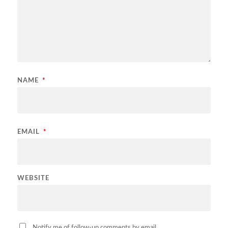
NAME
*
EMAIL
*
WEBSITE
Notify me of follow-up comments by email.