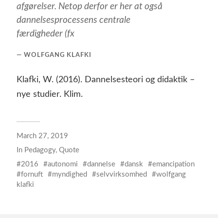
afgørelser. Netop derfor er her at også
dannelsesprocessens centrale
færdigheder (fx
WOLFGANG KLAFKI
Klafki, W. (2016). Dannelsesteori og didaktik –
nye studier. Klim.
March 27, 2019
In
Pedagogy
,
Quote
2016
autonomi
dannelse
dansk
emancipation
fornuft
myndighed
selvvirksomhed
wolfgang
klafki